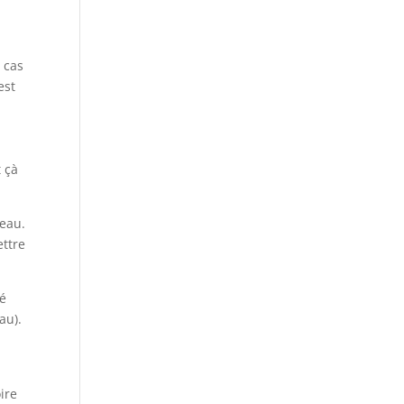
n cas
est
t çà
veau.
ettre
lé
au).
ire