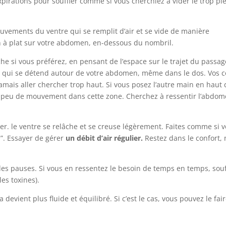
irations pour souffler comme si vous cherchiez à vider le trop pl
uvements du ventre qui se remplit d’air et se vide de manière
n à plat sur votre abdomen, en-dessous du nombril.
che si vous préférez, en pensant de l’espace sur le trajet du passa
ge qui se détend autour de votre abdomen, même dans le dos. Vos c
jamais aller chercher trop haut. Si vous posez l’autre main en haut 
voir peu de mouvement dans cette zone. Cherchez à ressentir l’abdom
er. le ventre se relâche et se creuse légèrement. Faites comme si 
S”. Essayer de gérer
un débit d’air régulier.
Restez dans le confort, 
es pauses. Si vous en ressentez le besoin de temps en temps, souf
les toxines).
la devient plus fluide et équilibré. Si c’est le cas, vous pouvez le fai