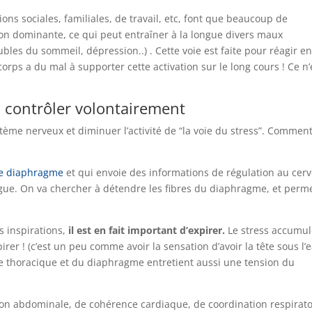
ons sociales, familiales, de travail, etc, font que beaucoup de
çon dominante, ce qui peut entraîner à la longue divers maux
oubles du sommeil, dépression..) . Cette voie est faite pour réagir e
rps a du mal à supporter cette activation sur le long cours ! Ce n’
la contrôler volontairement
stème nerveux et diminuer l’activité de “la voie du stress”. Commen
le diaphragme
et qui envoie des informations de régulation au cer
ague. On va chercher à détendre les fibres du diaphragme, et perm
 inspirations,
il est en fait important d’expirer.
Le stress accumu
irer ! (c’est un peu comme avoir la sensation d’avoir la tête sous l’e
e thoracique et du diaphragme entretient aussi une tension du
tion abdominale, de cohérence cardiaque, de coordination respirato