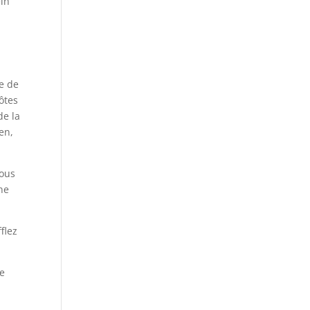
ein
ge de
ôtes
de la
en,
vous
ne
flez
re