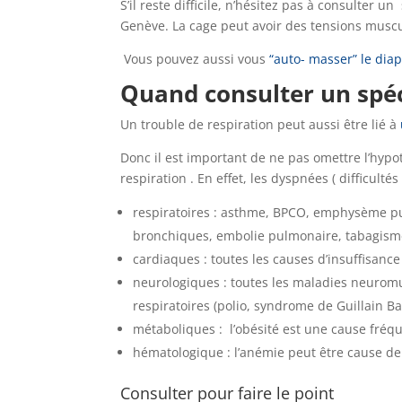
S’il reste difficile, n’hésitez pas à consulter u
Genève. La cage peut avoir des tensions muscu
Vous pouvez aussi vous
“auto- masser” le di
Quand consulter un spéc
Un trouble de respiration peut aussi être lié à
Donc il est important de ne pas omettre l’hypo
respiration . En effet, les dyspnées ( difficulté
respiratoires : asthme, BPCO, emphysème pul
bronchiques, embolie pulmonaire, tabagism
cardiaques : toutes les causes d’insuffisance
neurologiques : toutes les maladies neurom
respiratoires (polio, syndrome de Guillain Ba
métaboliques : l’obésité est une cause fré
hématologique : l’anémie peut être cause d
Consulter pour faire le point