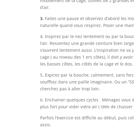
mouvement de la cage, suivies de 2 grandes exp
d’air.
3.
Faites une pause et observez d’abord les mo
naturelle quand vous respirez. Poser une mai
4. Inspirez par le nez lentement ou par la bou
l’air. Ressentez une grande ceinture bien lar
s’ouvrent lentement aussi. L’inspiration ne va 
cage ( au niveau des 1 ers côtes), il doit y a
les basses côtes, les côtés de la cage et le dos.
5. Expirez par la bouche, calmement, sans forc
souffliez dans une paille imaginaire. Ou un “S
cherchez pas à aller trop loin.
6. Enchainer quelques cycles . Ménagez vous d
plus fort pour vider votre air ( idée de chasser 
Parfois l’exercice est difficile au début, puis ce
assis.