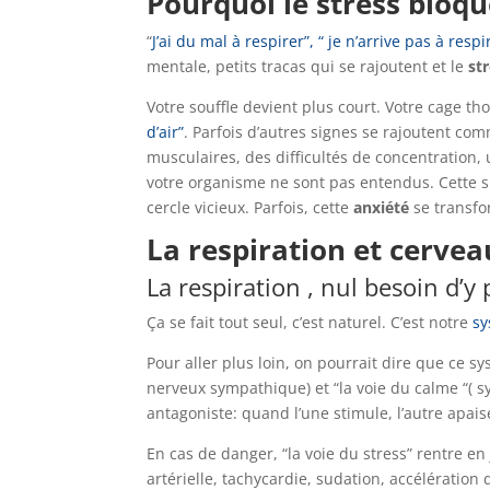
Pourquoi le stress bloque
“
J’ai du mal à respirer”, “ je n’arrive pas à respi
mentale, petits tracas qui se rajoutent et le
st
Votre souffle devient plus court. Votre cage t
d’air”
. Parfois d’autres signes se rajoutent co
musculaires, des difficultés de concentration,
votre organisme ne sont pas entendus. Cette si
cercle vicieux. Parfois, cette
anxiété
se transfo
La respiration et cervea
La respiration , nul besoin d’y
Ça se fait tout seul, c’est naturel. C’est notre
s
Pour aller plus loin, on pourrait dire que ce s
nerveux sympathique) et “la voie du calme “( 
antagoniste: quand l’une stimule, l’autre apais
En cas de danger, “la voie du stress” rentre en
artérielle, tachycardie, sudation, accélération d