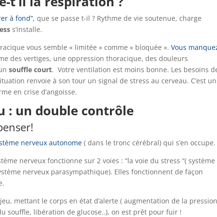
-t’il la respiration ?
rer à fond”,
que se passe t-il ? Rythme de vie soutenue, charge
ress
s’installe.
horacique vous semble « limitée » comme « bloquée ».
Vous manque
mme des vertiges, une oppression thoracique, des douleurs
 un
souffle court
. Votre ventilation est moins bonne. Les besoins d
tuation renvoie à son tour un signal de stress au cerveau. C’est un
rme en crise d’angoisse.
u : un double contrôle
 penser!
ystème nerveux autonome
( dans le tronc cérébral) qui s’en occupe.
ystème nerveux fonctionne sur 2 voies : “la voie du stress “( système
système nerveux parasympathique). Elles fonctionnent de façon
e.
 jeu, mettant le corps en état d’alerte ( augmentation de la pressio
u souffle, libération de glucose..), on est prêt pour fuir !