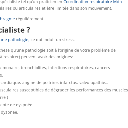
n spécialiste tel qu’un praticien en
Coordination respiratoire Mdh
laires ou articulaires et être limitée dans son mouvement.
aphragme
régulièrement.
ialiste ?
une pathologie,
ce qui induit un stress.
thèse qu’une pathologie soit à l’origine de votre problème de
s à respirer) peuvent avoir des origines:
monaire, bronchiolites, infections respiratoires, cancers
e.
 cardiaque, angine de poitrine, infarctus, valvulopathie…
usculaires susceptibles de dégrader les performances des muscle
rré )
quente de dyspnée.
e dyspnée.