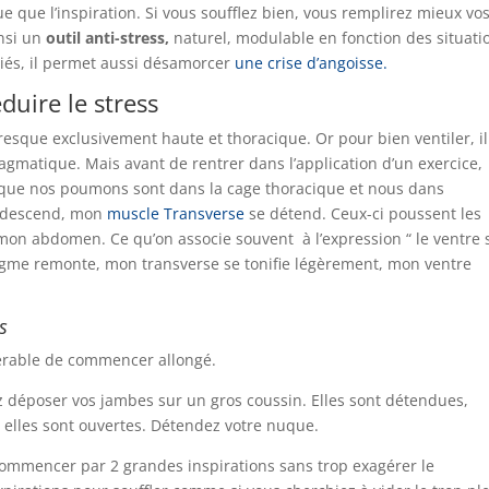
e que l’inspiration. Si vous soufflez bien, vous remplirez mieux vo
insi un
outil anti-stress,
naturel, modulable en fonction des situati
riés, il permet aussi désamorcer
une crise d’angoisse.
duire le stress
presque exclusivement haute et thoracique. Or pour bien ventiler, il
agmatique. Mais avant de rentrer dans l’application d’un exercice, 
té que nos poumons sont dans la cage thoracique et nous dans
e descend, mon
muscle Transverse
se détend. Ceux-ci poussent les
 mon abdomen. Ce qu’on associe souvent à l’expression “ le ventre 
hragme remonte, mon transverse se tonifie légèrement, mon ventre
s
éférable de commencer allongé.
 déposer vos jambes sur un gros coussin. Elles sont détendues,
, elles sont ouvertes. Détendez votre nuque.
commencer par 2 grandes inspirations sans trop exagérer le