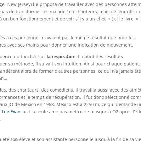
e- New Jersey) lui proposa de travailler avec des personnes attein
pas de transformer les malades en chanteurs, mais de leur offrir 
n bon fonctionnement et de voir s’il y a un effet » ( cf le livre » 
yés à ces personnes n’avaient pas le même résultat que pour les
nnes avec ses mains pour donner une indication de mouvement.
fluence du toucher sur
la respiration.
Il obtint des résultats
r sa méthode, il suivait son intuition. Ainsi pour chaque patient, 
ndèrent alors de former d’autres personnes, ce qui n’a jamais ét
don…
s, des chanteurs, des comédiens. Il travailla aussi avec des athlè
formances et le temps de récupération. Il fut donc sélectionné co
 aux JO de Mexico en 1968. Mexico est à 2250 m, ce qui demande 
c
Lee Evans
est la seule à ne pas mettre de masque à O2 après l’eff
.
 été son élève et son assistante personnelle jusqu’à la fin de sa vie