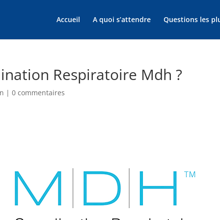
Accueil
A quoi s’attendre
Questions les pl
dination Respiratoire Mdh ?
on
|
0 commentaires