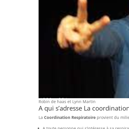
Robin de haas et Lynn Martin
A qui s’adresse La coordination
La
Coordination Respiratoire
provient du mili
A toute personne qui s’intéresse à sa respir