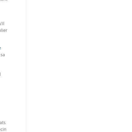
’il
lier
e
 sa
n
ats
ecin