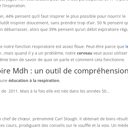
l’inspiration.
n, 44% pensent qu’il faut inspirer le plus possible pour nourrir le
plutôt inspirer doucement, sans prendre trop d’air. 50 % pensent qu
en débarrasser, alors que 39% pensent qu’un débit expiratoire régu
 notre fonction respiratoire est assez floue. Peut-être parce que
l
me…mais quand il y a un problème, notre
cerveau
veut aussi utiliser
 même bien de savoir de quoi on parle et comment cela fonctionne.
oire Mdh : un outil de compréhensio
t une
éducation à la respiration
.
 de 2011. Mais à la fois elle est née dans les années 50…
 chef de chœur, prénommé Carl Stough. Il obtenait de bons résult
es cours, prodiguant des conseils sur le souffle et la voix. Un méd