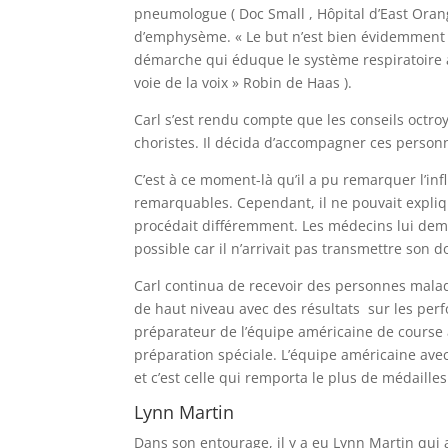
pneumologue ( Doc Small , Hôpital d’East Orang
d’emphysème. « Le but n’est bien évidemment 
démarche qui éduque le système respiratoire à u
voie de la voix » Robin de Haas ).
Carl s’est rendu compte que les conseils octro
choristes. Il décida d’accompagner ces perso
C’est à ce moment-là qu’il a pu remarquer l’in
remarquables. Cependant, il ne pouvait explique
procédait différemment. Les médecins lui dema
possible car il n’arrivait pas transmettre son 
Carl continua de recevoir des personnes malade
de haut niveau avec des résultats sur les per
préparateur de l’équipe américaine de course
préparation spéciale. L’équipe américaine ave
et c’est celle qui remporta le plus de médailles
Lynn Martin
Dans son entourage, il y a eu Lynn Martin qui a