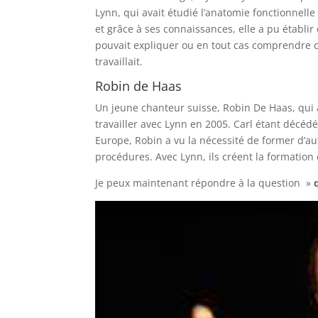
Lynn, qui avait étudié l’anatomie fonctionnelle
et grâce à ses connaissances, elle a pu établir
pouvait expliquer ou en tout cas comprendre ce
travaillait.
Robin de Haas
Un jeune chanteur suisse, Robin De Haas, qui 
travailler avec Lynn en 2005. Carl étant décédé
Europe, Robin a vu la nécessité de former d’au
procédures. Avec Lynn, ils créent la formation
Je peux maintenant répondre à la question »