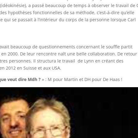
 (idéokinésie), a passé beaucoup de temps à observer le travail de 
 des hypothèses fonctionnelles de sa méthode, c’est-à-dire qu’elle
 qui se passait à l’intérieur du corps de la personne lorsque Carl
avait beaucoup de questionnements concernant le souffle partit
 en 2000. De leur rencontre naît une belle collaboration. De retour
tres personnes. Il structura le travail de Lynn en créant des
 en 2012 en Suisse et aux USA.
que veut dire Mdh ?
» : M pour Martin et DH pour De Haas !