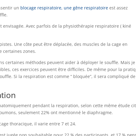
ssentir un
blocage respiratoire, une gêne respiratoire
est assez
fle.
st envisagée. Avec parfois de la physiothérapie respiratoire ( kiné
pistes. Une côte peut être déplacée, des muscles de la cage en
e certaines zones.
ans certaines méthodes peuvent aider à déployer le souffle. Mais je
ibles, ces exercices peuvent être difficiles. De même pour la prati
ouffle. Si la respiration est comme “ bloquée”, il sera compliqué de
ation
 anatomiquement pendant la respiration, selon cette même étude ci
 poumons, seulement 22% ont mentionné le diaphragme.
e thoracique, il varie entre 7 et 24.
 est jugée non souhaitable pour 22 % des participants, et 17 % pen